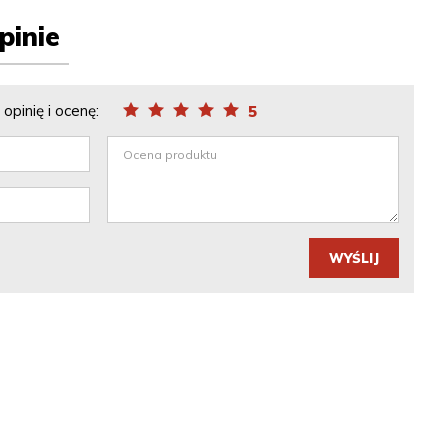
pinie
opinię i ocenę:
5
WYŚLIJ