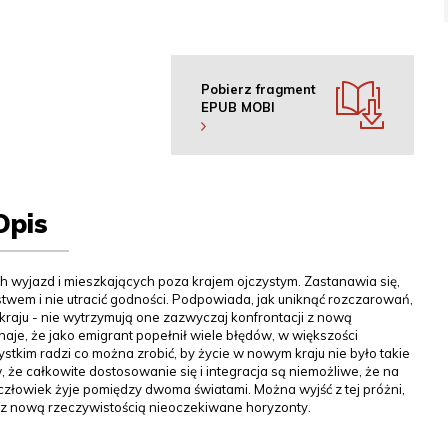
Pobierz fragment
EPUB
MOBI
Opis
ch wyjazd i mieszkających poza krajem ojczystym. Zastanawia się,
twem i nie utracić godności. Podpowiada, jak uniknąć rozczarowań,
raju - nie wytrzymują one zazwyczaj konfrontacji z nową
znaje, że jako emigrant popełnił wiele błędów, w większości
tkim radzi co można zrobić, by życie w nowym kraju nie było takie
, że całkowite dostosowanie się i integracja są niemożliwe, że na
bo człowiek żyje pomiędzy dwoma światami. Można wyjść z tej próżni,
z nową rzeczywistością nieoczekiwane horyzonty.