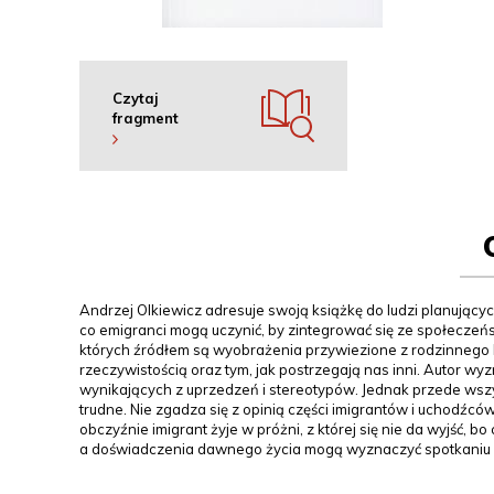
Czytaj
fragment
Andrzej Olkiewicz adresuje swoją książkę do ludzi planujący
co emigranci mogą uczynić, by zintegrować się ze społeczeńs
których źródłem są wyobrażenia przywiezione z rodzinnego k
rzeczywistością oraz tym, jak postrzegają nas inni. Autor wy
wynikających z uprzedzeń i stereotypów. Jednak przede wszys
trudne. Nie zgadza się z opinią części imigrantów i uchodźców
obczyźnie imigrant żyje w próżni, z której się nie da wyjść, 
a doświadczenia dawnego życia mogą wyznaczyć spotkaniu 