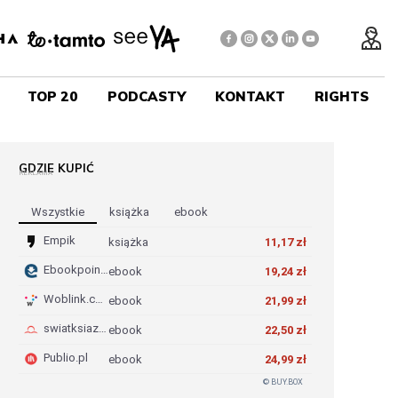
TOP 20
PODCASTY
KONTAKT
RIGHTS
GDZIE KUPIĆ
REKLAMA
Wszystkie
Książka
Ebook
Empik
książka
11,17 zł
Ebookpoint.pl
ebook
19,24 zł
Woblink.com
ebook
21,99 zł
swiatksiazki.pl
ebook
22,50 zł
Publio.pl
ebook
24,99 zł
© BUY.BOX