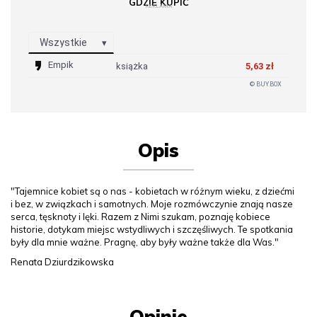
GDZIE KUPIĆ
REKLAMA
Wszystkie
Empik
książka
5,63 zł
© BUY.BOX
Opis
"Tajemnice kobiet są o nas - kobietach w różnym wieku, z dziećmi
i bez, w związkach i samotnych. Moje rozmówczynie znają nasze
serca, tęsknoty i lęki. Razem z Nimi szukam, poznaję kobiece
historie, dotykam miejsc wstydliwych i szczęśliwych. Te spotkania
były dla mnie ważne. Pragnę, aby były ważne także dla Was."
Renata Dziurdzikowska
Opinie