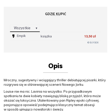
GDZIE KUPIĆ
REKLAMA
Wszystkie
Empik
książka
13,50 zł
© BUY.BOX
Opis
Mroczny, sugestywny i wciągający thriller debiutującej pisarki, który
rozgrywa się w olśniewającej scenerii Nowego Jorku.
Louise nie ma nic. Lavinia na wszystko. Po przypadkowym
spotkaniu te dwie kobiety nawiązują bliską przyjaźń, która może
okazać się toksyczna. Utalentowany pan Ripley epoki cyfrowej,
pasjonująca opowieść podejmująca klasyczny temat obsesji
w sposób ujmująco nowatorski i świeży.