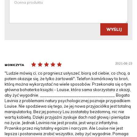
WYŚLIJ
2021-08-23
MONICZYTA
"Ludzie mówią ci, co pragniesz usłyszeć, biorą od ciebie, co chcą, a
potem okazuje się, że tylko żartowali". Telefon komórkowy to broń,
którą można wykorzystać na wiele sposobów. Przekonała się o tym
główna bohaterka książki - Louise, która sama skorzystała z okazji,
aby żyć wygodnie. ___________________________________ Bogata
Lavinia z problemami natury psychologicznej poznaje przypadkiem
Louise. Nie spodziewa się tego, że jej nowa przyjaciółka jest totalną
manipulatorką. Bez jej pomocy Lou zostałaby bezdomną, nic nie
wartą kobietą. Dzięki przyjaźni zyskuje dach nad głową i pieniądze
na życie. Jednak Lavinia nie jest prosta, jest wręcz infantylna.
Przenika przez nią totalny egoizm i narcyzm. Ale Louise nie jest
lepsza i postanawia zrobić wszystko, żeby żyć wygodnie. Pomaga