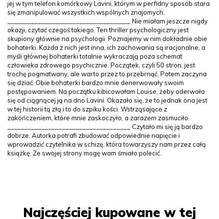
jej w tym telefon komórkowy Lavini, którym w perfidny sposób stara
się zmanipulować wszystkich wspólnych znajomych.
____________________________________ Nie miałam jeszcze nigdy
okazji, czytać czegoś takiego. Ten thriller psychologiczny jest
skupiony głównie na psychologii. Poznajemy w nim dokładnie obie
bohaterki. Każda z nich jest inna, ich zachowania są iracjonalne, a
myśli głównej bohaterki totalnie wykraczają poza schemat
człowieka zdrowego psychicznie. Początek, czyli 50 stron, jest
trochę pogmatwany, ale warto przez to przebrnąć. Potem zaczyna
się dziać. Obie bohaterki bardzo mnie denerwowały swoim
postępowaniem. Na początku kibicowałam Louise, żeby oderwała
się od ciągnącej ją na dno Lavini. Okazało się, że to jednak ona jest
w tej historii tą złą i to do szpiku kości. Wstrząsające z
zakończeniem, które mnie zaskoczyło, a zarazem zasmuciło.
____________________________________ Czytało mi się ją bardzo
dobrze. Autorka potrafi zbudować odpowiednie napięcie i
wprowadzić czytelnika w schizę, która towarzyszy nam przez całą
książkę. Ze swojej strony mogę wam śmiało polecić.
Najczęściej kupowane w tej