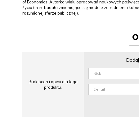
of Economics. Autorka wielu opracowań naukowych poświęco
życia (m.in. badała zmieniające się modele zatrudnienia kobie
rozumianej sferze publicznej).
O
Dodaj 
Brak ocen i opinii dla tego
produktu.