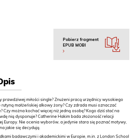
Pobierz fragment
EPUB
MOBI
Opis
y prawdziwej miłości single? Znużeni pracą urzędnicy wysokiego
rutyną małżeńskiej alkowy żony? Czy zdrada musi oznaczać
e? Czy można kochać więcej niż jedną osobę? Kogo dziś stać na
awdę nią dysponuje? Catherine Hakim bada złożoność relacji
 Europy. Nie ocenia wyborów, a jedynie stara się poznać motywy,
na jakie się decydują.
odkami badawczymi i akademickimi w Europie, m.in. z London School