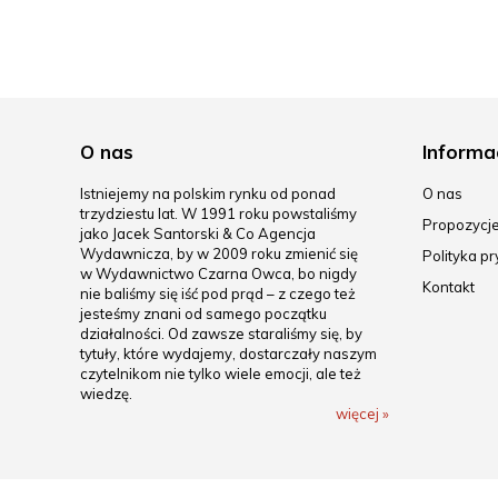
O nas
Informa
Istniejemy na polskim rynku od ponad
O nas
trzydziestu lat. W 1991 roku powstaliśmy
Propozycj
jako Jacek Santorski & Co Agencja
Wydawnicza, by w 2009 roku zmienić się
Polityka p
w Wydawnictwo Czarna Owca, bo nigdy
Kontakt
nie baliśmy się iść pod prąd – z czego też
jesteśmy znani od samego początku
działalności. Od zawsze staraliśmy się, by
tytuły, które wydajemy, dostarczały naszym
czytelnikom nie tylko wiele emocji, ale też
wiedzę.
więcej »