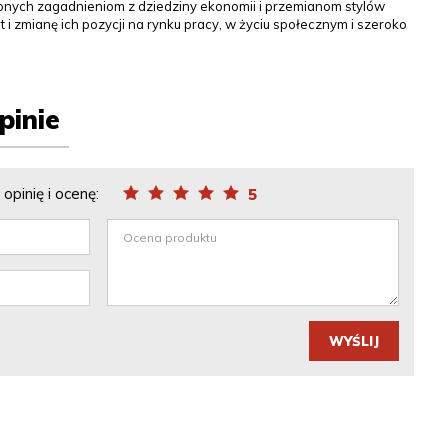
nych zagadnieniom z dziedziny ekonomii i przemianom stylów
t i zmianę ich pozycji na rynku pracy, w życiu społecznym i szeroko
pinie
opinię i ocenę:
5
WYŚLIJ