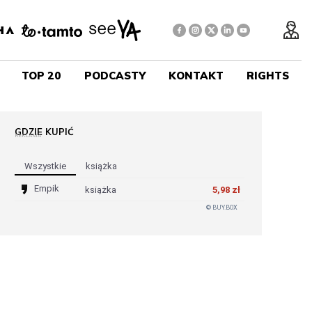
TOP 20
PODCASTY
KONTAKT
RIGHTS
GDZIE KUPIĆ
REKLAMA
Wszystkie
Książka
Empik
książka
5,98 zł
© BUY.BOX