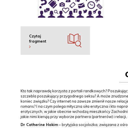
Czytaj
fragment
Kto tak naprawdę korzysta z portali randkowych? Poszukując
szczebla poszukujący przygodnego seksu? A może znudzone 
koniec związku? Czy internet na zawsze zmienił nasze relacj
romans? I na czym polega mityczna siła erotyczna i kto napr
erotycznych, w jakie obecnie wchodzą mieszkańcy Zachodniej
jakie nimi kierują przy wyborze partnera (partnerów) i relacji, 
Dr Catherine Hakim
– brytyjska socjolożka, związana z ośr