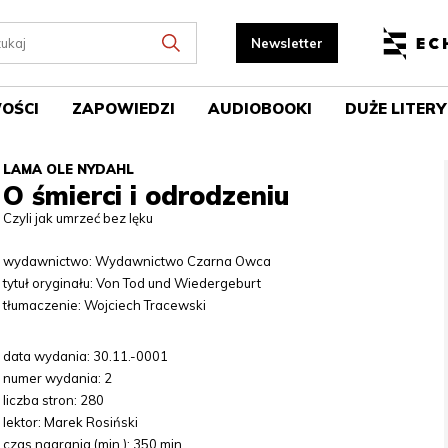
OŚCI
ZAPOWIEDZI
AUDIOBOOKI
DUŻE LITERY
LAMA OLE NYDAHL
O śmierci i odrodzeniu
Czyli jak umrzeć bez lęku
wydawnictwo: Wydawnictwo Czarna Owca
tytuł oryginału: Von Tod und Wiedergeburt
tłumaczenie: Wojciech Tracewski
data wydania: 30.11.-0001
numer wydania: 2
liczba stron: 280
lektor: Marek Rosiński
czas nagrania (min.): 350 min.