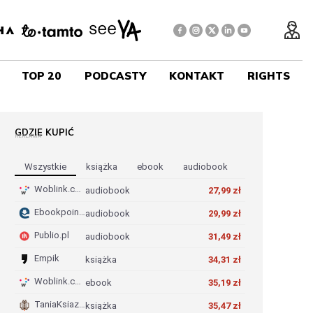
TOP 20
PODCASTY
KONTAKT
RIGHTS
GDZIE KUPIĆ
REKLAMA
Wszystkie
Książka
Ebook
Audiobook
Woblink.com
audiobook
27,99 zł
Ebookpoint.pl
audiobook
29,99 zł
Publio.pl
audiobook
31,49 zł
Empik
książka
34,31 zł
Woblink.com
ebook
35,19 zł
TaniaKsiazka.pl
książka
35,47 zł