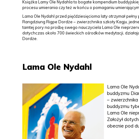
Książka Lamy Ole Nydahla to bogate kompendium buddyjskiej wi
procesu umierania czy też w końcu o pomaganiu umierającym
Lama Ole Nydahl przed pięćdziesięcioma laty otrzymał peł
Rangdziung Rigpe Dordże – zwierzchnika szkoły Kagju, jedne
tamtej pory na prośbę swego nauczyciela Lama Ole nieprzer
dotychczas około 700 świeckich ośrodków medytacji, dzia
Dordże.
Lama Ole Nydahl
Lama Ole Nydah
buddyzmu Dia
– zwierzchnika 
buddyzmu tybe
Lama Ole niep
Założył dotych
obecnie pod 