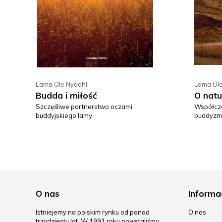
Lama Ole Nydahl
Lama Ole
Budda i miłość
O natu
Szczęśliwe partnerstwo oczami
Współcz
buddyjskiego lamy
buddyzm
O nas
Informa
Istniejemy na polskim rynku od ponad
O nas
trzydziestu lat. W 1991 roku powstaliśmy