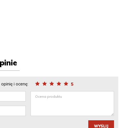
pinie
opinię i ocenę:
5
WYŚLIJ