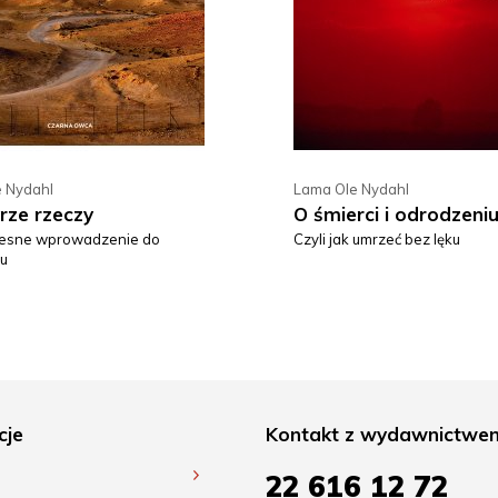
 Nydahl
Lama Ole Nydahl
rze rzeczy
O śmierci i odrodzeni
esne wprowadzenie do
Czyli jak umrzeć bez lęku
u
cje
Kontakt z wydawnictwe
22 616 12 72