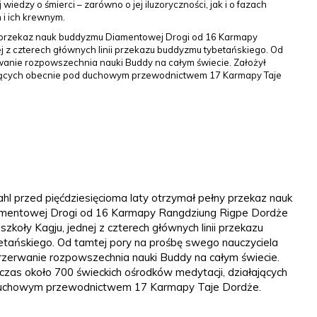
edzy o śmierci – zarówno o jej iluzoryczności, jak i o fazach
 i ich krewnym.
ny przekaz nauk buddyzmu Diamentowej Drogi od 16 Karmapy
j z czterech głównych linii przekazu buddyzmu tybetańskiego. Od
wanie rozpowszechnia nauki Buddy na całym świecie. Założył
łających obecnie pod duchowym przewodnictwem 17 Karmapy Taje
l przed pięćdziesięcioma laty otrzymał pełny przekaz nauk
mentowej Drogi od 16 Karmapy Rangdziung Rigpe Dordże
szkoły Kagju, jednej z czterech głównych linii przekazu
tańskiego. Od tamtej pory na prośbę swego nauczyciela
rzerwanie rozpowszechnia nauki Buddy na całym świecie.
czas około 700 świeckich ośrodków medytacji, działających
duchowym przewodnictwem 17 Karmapy Taje Dordże.