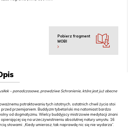
Pobierz fragment
MOBI
Opis
ysiłek – ponadczasowe, prawdziwe Schronienie, które jest już obecne
oważnemu potraktowaniu tych istotnych, ostatnich chwil życia stoi
ęk przed przemijaniem. Buddyzm tybetański ma natomiast bardzo
wolny od dogmatyzmu. Wielcy buddyjscy mistrzowie medytacji znani
 opierającej się na urzeczywistnieniu absolutnej natury umysłu. 16
rcią słowami: „Kiedy umierasz, tak naprawdę nic się nie wydarza”.