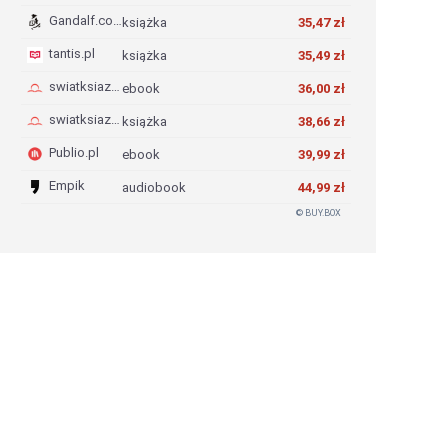
Gandalf.com.pl
książka
35,47 zł
tantis.pl
książka
35,49 zł
swiatksiazki.pl
ebook
36,00 zł
swiatksiazki.pl
książka
38,66 zł
Publio.pl
ebook
39,99 zł
Empik
audiobook
44,99 zł
© BUY.BOX