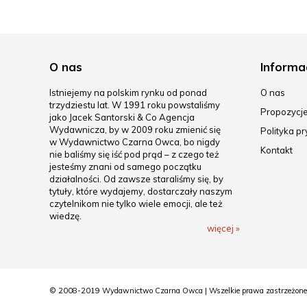
O nas
Informa
Istniejemy na polskim rynku od ponad
O nas
trzydziestu lat. W 1991 roku powstaliśmy
Propozycj
jako Jacek Santorski & Co Agencja
Wydawnicza, by w 2009 roku zmienić się
Polityka p
w Wydawnictwo Czarna Owca, bo nigdy
Kontakt
nie baliśmy się iść pod prąd – z czego też
jesteśmy znani od samego początku
działalności. Od zawsze staraliśmy się, by
tytuły, które wydajemy, dostarczały naszym
czytelnikom nie tylko wiele emocji, ale też
wiedzę.
więcej »
© 2008-2019 Wydawnictwo Czarna Owca | Wszelkie prawa zastrzeżone