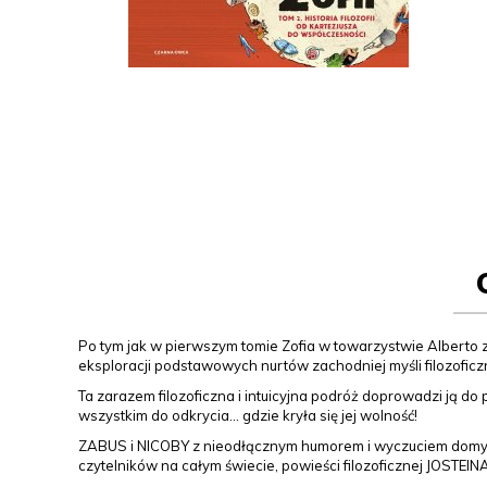
Po tym jak w pierwszym tomie Zofia w towarzystwie Alberto za
eksploracji podstawowych nurtów zachodniej myśli filozoficz
Ta zarazem filozoficzna i intuicyjna podróż doprowadzi ją do
wszystkim do odkrycia… gdzie kryła się jej wolność!
ZABUS i NICOBY z nieodłącznym humorem i wyczuciem domyka
czytelników na całym świecie, powieści filozoficznej JOSTE