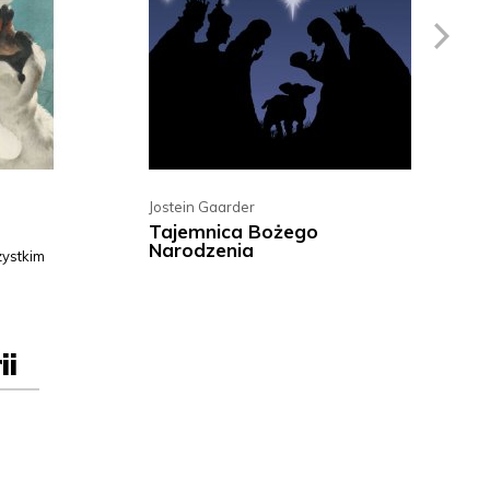
Jostein Gaarder
Tajemnica Bożego
Narodzenia
zystkim
ii