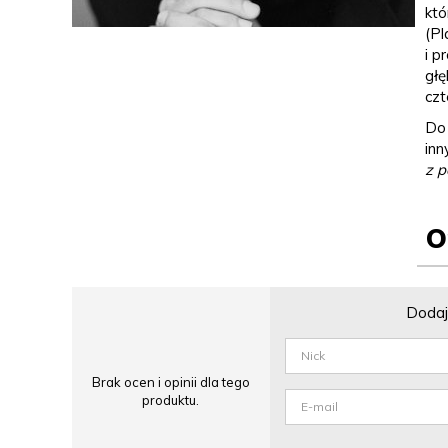
któ
(Pl
i p
głę
czt
Do 
inn
z 
O
Dodaj 
Brak ocen i opinii dla tego
produktu.