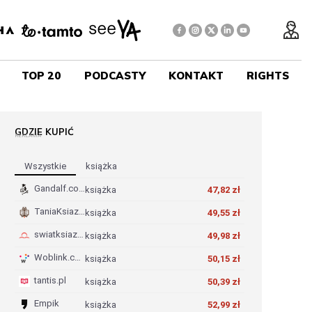
TOP 20
PODCASTY
KONTAKT
RIGHTS
GDZIE KUPIĆ
REKLAMA
Wszystkie
Książka
Gandalf.com.pl
książka
47,82 zł
TaniaKsiazka.pl
książka
49,55 zł
swiatksiazki.pl
książka
49,98 zł
Woblink.com
książka
50,15 zł
tantis.pl
książka
50,39 zł
Empik
książka
52,99 zł