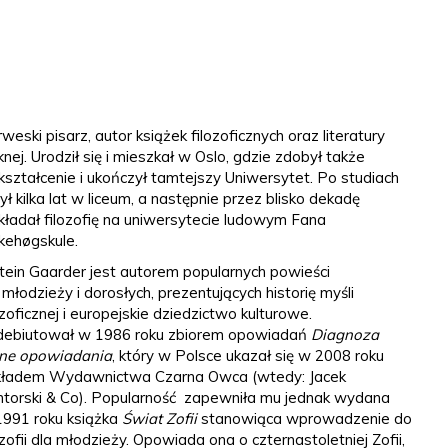
weski pisarz, autor książek filozoficznych oraz literatury
knej. Urodził się i mieszkał w Oslo, gdzie zdobył także
ształcenie i ukończył tamtejszy Uniwersytet. Po studiach
ył kilka lat w liceum, a następnie przez blisko dekadę
ładał filozofię na uniwersytecie ludowym Fana
kehøgskule.
tein Gaarder jest autorem popularnych powieści
 młodzieży i dorosłych, prezentujących historię myśli
ozoficznej i europejskie dziedzictwo kulturowe.
debiutował w 1986 roku zbiorem opowiadań
Diagnoza
nne opowiadania
, który w Polsce ukazał się w 2008 roku
kładem Wydawnictwa Czarna Owca (wtedy: Jacek
torski & Co). Popularność zapewniła mu jednak wydana
991 roku książka
Świat Zofii
stanowiąca wprowadzenie do
ozofii dla młodzieży. Opowiada ona o czternastoletniej Zofii,