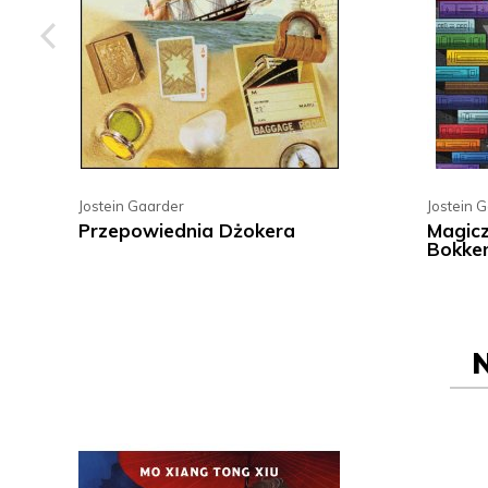
Jostein Gaarder
Jostein 
Przepowiednia Dżokera
Magicz
Bokke
N