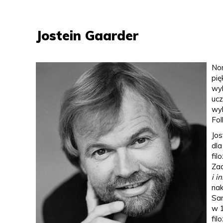
Jostein Gaarder
Nor
pię
wyk
ucz
wyk
Fol
Jos
dla
fil
Za
i i
na
San
w 1
fil