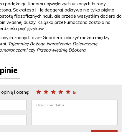
ra podążając śladami największych uczonych Europy
atona, Sokratesa i Heideggera) odkrywa nie tylko piękno
rostotę filozoficznych nauk, ale przede wszystkim dociera do
bin własnej duszy. Książka przetłumaczona została na
erdzieści pięć języków.
innych znanych dzieł Gaardera zaliczyć można między
ymi:
Tajemnicę Bożego Narodzenia
,
Dziewczynę
pomarańczami
czy
Przepowiednię Dżokera
.
pinie
opinię i ocenę:
5