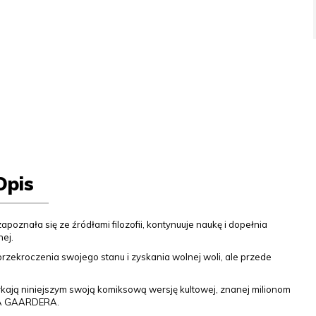
Opis
poznała się ze źródłami filozofii, kontynuuje naukę i dopełnia
nej.
 przekroczenia swojego stanu i zyskania wolnej woli, ale przede
ją niniejszym swoją komiksową wersję kultowej, znanej milionom
INA GAARDERA.