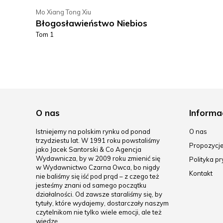
Mo Xiang Tong Xiu
Błogosławieństwo Niebios
Tom 1
O nas
Informa
Istniejemy na polskim rynku od ponad
O nas
trzydziestu lat. W 1991 roku powstaliśmy
Propozycj
jako Jacek Santorski & Co Agencja
Wydawnicza, by w 2009 roku zmienić się
Polityka p
w Wydawnictwo Czarna Owca, bo nigdy
Kontakt
nie baliśmy się iść pod prąd – z czego też
jesteśmy znani od samego początku
działalności. Od zawsze staraliśmy się, by
tytuły, które wydajemy, dostarczały naszym
czytelnikom nie tylko wiele emocji, ale też
wiedzę.