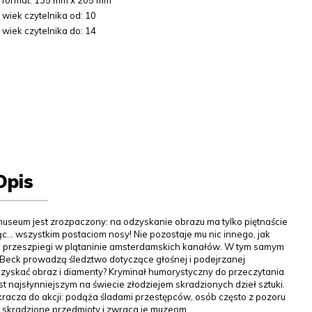
format: 135 mm x 205 mm
wiek czytelnika od: 10
wiek czytelnika do: 14
Opis
useum jest zrozpaczony: na odzyskanie obrazu ma tylko piętnaście
... wszystkim postaciom nosy! Nie pozostaje mu nic innego, jak
a przeszpiegi w plątaninie amsterdamskich kanałów. W tym samym
ius Beck prowadzą śledztwo dotyczące głośnej i podejrzanej
dzyskać obraz i diamenty? Kryminał humorystyczny do przeczytania
st najsłynniejszym na świecie złodziejem skradzionych dzieł sztuki.
n wkracza do akcji: podąża śladami przestępców, osób często z pozoru
e skradzione przedmioty i zwraca je muzeom.