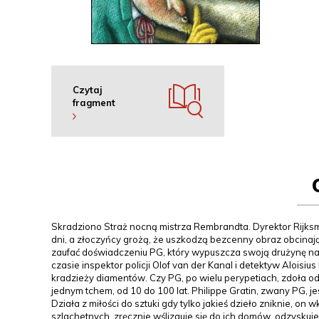
Czytaj
fragment
Skradziono Straż nocną mistrza Rembrandta. Dyrektor Rijksm
dni, a złoczyńcy grożą, że uszkodzą bezcenny obraz obcinając
zaufać doświadczeniu PG, który wypuszcza swoją drużynę n
czasie inspektor policji Olof van der Kanal i detektyw Alois
kradzieży diamentów. Czy PG, po wielu perypetiach, zdoła o
jednym tchem, od 10 do 100 lat. Philippe Gratin, zwany PG, je
Działa z miłości do sztuki gdy tylko jakieś dzieło zniknie, o
szlachetnych, zręcznie wślizguje się do ich domów, odzyskuj