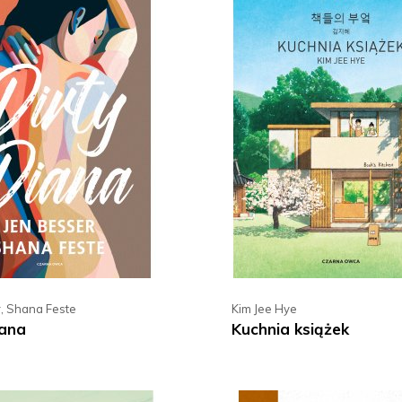
r
,
Shana Feste
Kim Jee Hye
iana
Kuchnia książek