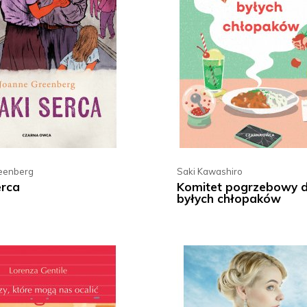
eenberg
Saki Kawashiro
erca
Komitet pogrzebowy 
byłych chłopaków