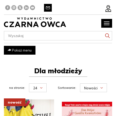
Poka
menu
Pokaż menu
Dla młodzieży
na stronie:
Sortowanie:
24
Nowości