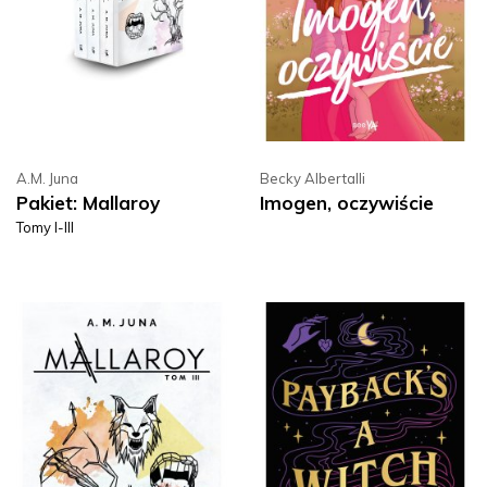
A.M. Juna
Becky Albertalli
Pakiet: Mallaroy
Imogen, oczywiście
Tomy I-III