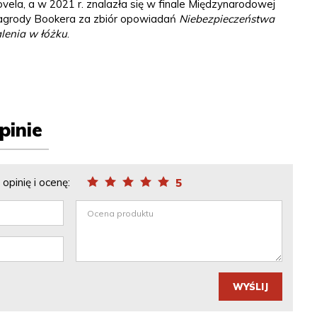
vela, a w 2021 r. znalazła się w finale Międzynarodowej
grody Bookera za zbiór opowiadań
Niebezpieczeństwa
lenia w łóżku
.
pinie
opinię i ocenę:
5
WYŚLIJ