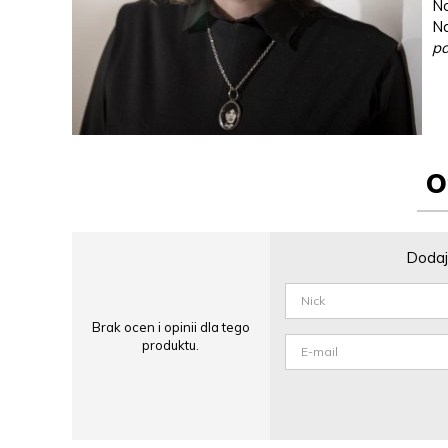
No
Na
pa
O
Dodaj 
Brak ocen i opinii dla tego
produktu.