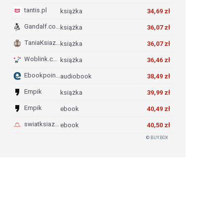
tantis.pl
książka
34,69 zł
Gandalf.com.pl
książka
36,07 zł
TaniaKsiazka.pl
książka
36,07 zł
Woblink.com
książka
36,46 zł
Ebookpoint.pl
audiobook
38,49 zł
Empik
książka
39,99 zł
Empik
ebook
40,49 zł
swiatksiazki.pl
ebook
40,50 zł
© BUY.BOX