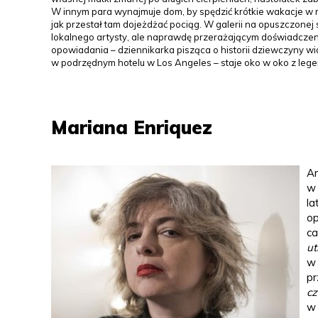
W innym para wynajmuje dom, by spędzić krótkie wakacje w m
jak przestał tam dojeżdżać pociąg. W galerii na opuszczonej
lokalnego artysty, ale naprawdę przerażającym doświadczeni
opowiadania – dziennikarka pisząca o historii dziewczyny wi
w podrzędnym hotelu w Los Angeles – staje oko w oko z leg
Mariana Enriquez
Ar
w 
la
op
ca
ut
w 
pr
cz
w 