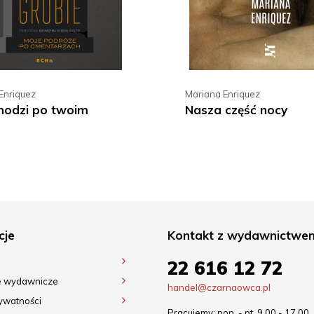
Enriquez
Mariana Enriquez
hodzi po twoim
Nasza część nocy
cje
Kontakt z wydawnictwe
22 616 12 72
e wydawnicze
handel@czarnaowca.pl
rywatności
Pracujemy: pon. - pt. 9.00 - 17.00