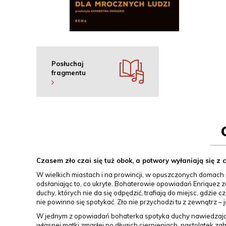
Posłuchaj
fragmentu
Czasem zło czai się tuż obok, a potwory wyłaniają się z 
W wielkich miastach i na prowincji, w opuszczonych domach i
odsłaniając to, co ukryte. Bohaterowie opowiadań Enriquez
duchy, których nie da się odpędzić, trafiają do miejsc, gdzie c
nie powinno się spotykać. Zło nie przychodzi tu z zewnątrz –
W jednym z opowiadań bohaterka spotyka duchy nawiedzające
własnej matki zmarłej po długich cierpieniach, nastolatek za