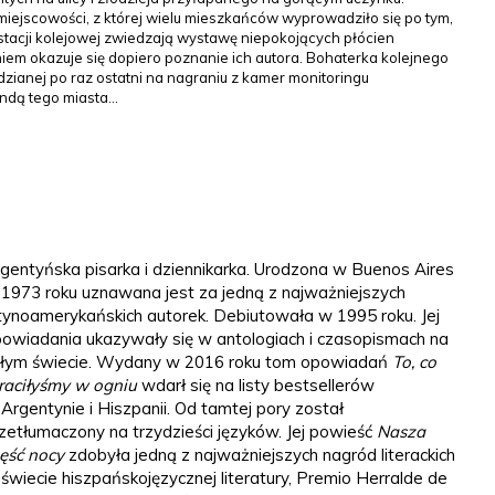
iejscowości, z której wielu mieszkańców wyprowadziło się po tym,
 stacji kolejowej zwiedzają wystawę niepokojących płócien
em okazuje się dopiero poznanie ich autora. Bohaterka kolejnego
dzianej po raz ostatni na nagraniu z kamer monitoringu
endą tego miasta…
gentyńska pisarka i dziennikarka. Urodzona w Buenos Aires
1973 roku uznawana jest za jedną z najważniejszych
tynoamerykańskich autorek. Debiutowała w 1995 roku. Jej
owiadania ukazywały się w antologiach i czasopismach na
łym świecie. Wydany w 2016 roku tom opowiadań
To, co
raciłyśmy w ogniu
wdarł się na listy bestsellerów
Argentynie i Hiszpanii. Od tamtej pory został
zetłumaczony na trzydzieści języków. Jej powieść
Nasza
ęść nocy
zdobyła jedną z najważniejszych nagród literackich
świecie hiszpańskojęzycznej literatury, Premio Herralde de