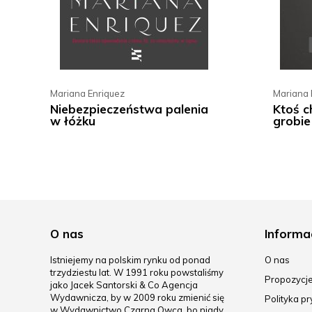
Mariana Enriquez
Mariana 
Niebezpieczeństwa palenia
Ktoś c
w łóżku
grobie
O nas
Informa
Istniejemy na polskim rynku od ponad
O nas
trzydziestu lat. W 1991 roku powstaliśmy
Propozycj
jako Jacek Santorski & Co Agencja
Wydawnicza, by w 2009 roku zmienić się
Polityka p
w Wydawnictwo Czarna Owca, bo nigdy