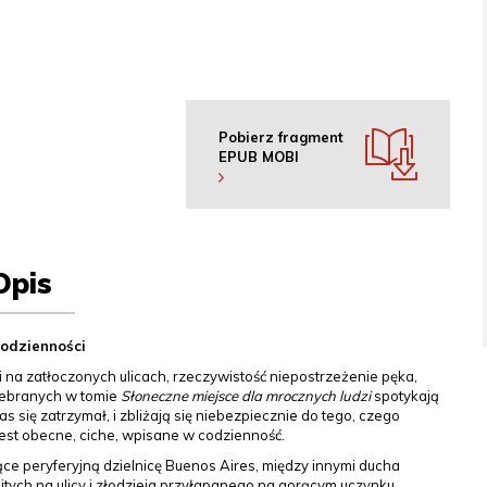
Pobierz fragment
EPUB
MOBI
Opis
codzienności
 na zatłoczonych ulicach, rzeczywistość niepostrzeżenie pęka,
 zebranych w tomie
Słoneczne miejsce dla mrocznych ludzi
spotykają
zas się zatrzymał, i zbliżają się niebezpiecznie do tego, czego
 jest obecne, ciche, wpisane w codzienność.
 peryferyjną dzielnicę Buenos Aires, między innymi ducha
bitych na ulicy i złodzieja przyłapanego na gorącym uczynku.