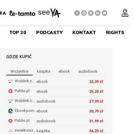
TOP 20
PODCASTY
KONTAKT
RIGHTS
GDZIE KUPIĆ
REKLAMA
Wszystkie
Książka
Ebook
Audiobook
Woblink.com
ebook
22,39 zł
Publio.pl
ebook
25,20 zł
Woblink.com
audiobook
27,99 zł
Ebookpoint.pl
ebook
30,79 zł
Publio.pl
audiobook
31,99 zł
swiatksiazki.pl
książka
34,25 zł