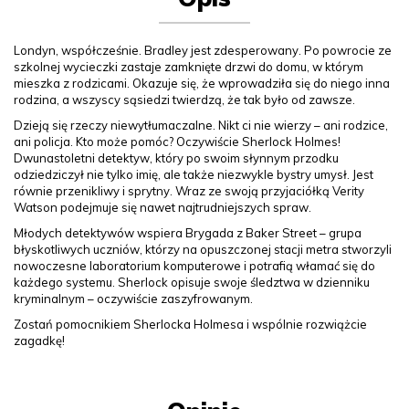
Londyn, współcześnie. Bradley jest zdesperowany. Po powrocie ze
szkolnej wycieczki zastaje zamknięte drzwi do domu, w którym
mieszka z rodzicami. Okazuje się, że wprowadziła się do niego inna
rodzina, a wszyscy sąsiedzi twierdzą, że tak było od zawsze.
Dzieją się rzeczy niewytłumaczalne. Nikt ci nie wierzy – ani rodzice,
ani policja. Kto może pomóc? Oczywiście Sherlock Holmes!
Dwunastoletni detektyw, który po swoim słynnym przodku
odziedziczył nie tylko imię, ale także niezwykle bystry umysł. Jest
równie przenikliwy i sprytny. Wraz ze swoją przyjaciółką Verity
Watson podejmuje się nawet najtrudniejszych spraw.
Młodych detektywów wspiera Brygada z Baker Street – grupa
błyskotliwych uczniów, którzy na opuszczonej stacji metra stworzyli
nowoczesne laboratorium komputerowe i potrafią włamać się do
każdego systemu. Sherlock opisuje swoje śledztwa w dzienniku
kryminalnym – oczywiście zaszyfrowanym.
Zostań pomocnikiem Sherlocka Holmesa i wspólnie rozwiążcie
zagadkę!