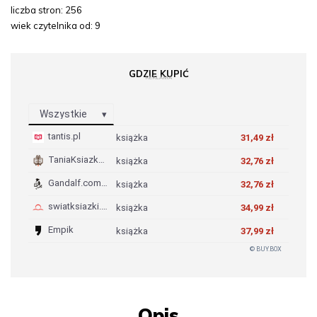
liczba stron: 256
wiek czytelnika od: 9
GDZIE KUPIĆ
REKLAMA
Wszystkie
tantis.pl
książka
31,49 zł
TaniaKsiazka.pl
książka
32,76 zł
Gandalf.com.pl
książka
32,76 zł
swiatksiazki.pl
książka
34,99 zł
Empik
książka
37,99 zł
© BUY.BOX
Opis