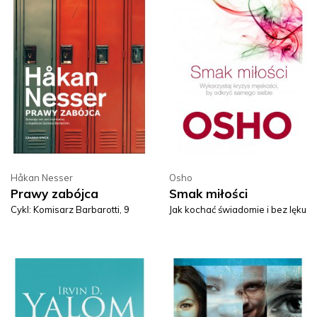
Håkan Nesser
Osho
Prawy zabójca
Smak miłości
Cykl: Komisarz Barbarotti, 9
Jak kochać świadomie i bez lęku